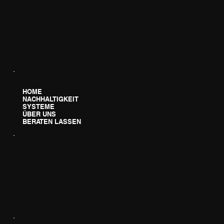
MENU
HOME
NACHHALTIGKEIT
SYSTEME
ÜBER UNS
BERATEN LASSEN
Kontakt
AKTEN-EX by ProjectBio-V GmbH
Gollheide 8-10
44866 Bochum
+49 2327 41787 060
+49 171 838 7039
jaresch@akten-ex.com